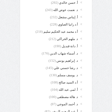
أ. حسن خالدي
(292)
د. نعمت عوض الله
(243)
أ. إيناس مشعل
(232)
أ.د رانيا الصاوي
(228)
أ.د محمد عبد الحكيم سليم
(218)
د. ملهم الحراكي
(212)
أ. دانة قنديل
(190)
د. أسماء شهاب الدين
(176)
د. إبراهيم يونس
(152)
د. رشا حسني علي
(145)
د. يوسف مسلم
(130)
أ.د السيد صالح
(108)
أ. لمى عبد الله
(104)
د. هالة مصطفى
(100)
د. أحمد الموجي
(97)
أ. عبد الرحيم الريفي
(82)