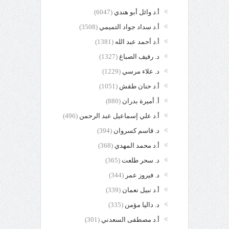
أ.د وائل أبو هندي
(6047)
أ.د سداد جواد التميمي
(3508)
أ.د أحمد عبد الله
(1381)
د. رفيف الصباغ
(1327)
د. علاء مرسي
(1229)
أ.د حنان طقش
(1051)
أ. أميرة بدران
(880)
أ.د علي إسماعيل عبد الرحمن
(496)
د. قاسم كسروان
(394)
أ.د محمد المهدي
(368)
د. سحر طلعت
(365)
د. فيروز عمر
(344)
أ.د نبيل نعمان
(339)
د. داليا مؤمن
(335)
أ.د مصطفى السعدني
(301)