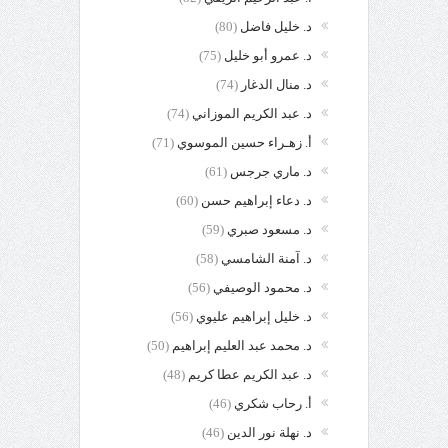
د. خليل فاضل
(80)
د. عمرو أبو خليل
(75)
د. منال الدغار
(74)
د. عبد الكريم الموزاني
(74)
أ. زهـراء حسين الموسوي
(71)
د. ماري جرجس
(61)
د. دعاء إبراهيم حسن
(60)
د. مسعود صبري
(59)
د. آمنة الشامسي
(58)
د. محمود الوصيفي
(56)
د. خليل إبراهيم عليوي
(56)
د. محمد عبد العليم إبراهيم
(50)
د. عبد الكريم عطا كريم
(48)
أ. رحاب شكري
(46)
د. نهلة نور الدين
(46)