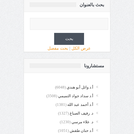
بحث بالعنوان
عرض الكل
|
بحث مفصل
مستشارونا
أ.د وائل أبو هندي
(6048)
أ.د سداد جواد التميمي
(3508)
أ.د أحمد عبد الله
(1381)
د. رفيف الصباغ
(1327)
د. علاء مرسي
(1230)
أ.د حنان طقش
(1051)