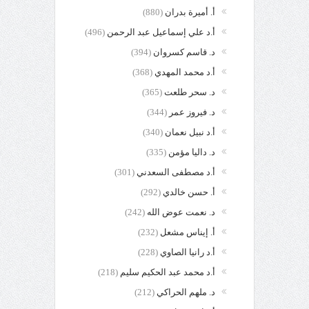
أ. أميرة بدران
(880)
أ.د علي إسماعيل عبد الرحمن
(496)
د. قاسم كسروان
(394)
أ.د محمد المهدي
(368)
د. سحر طلعت
(365)
د. فيروز عمر
(344)
أ.د نبيل نعمان
(340)
د. داليا مؤمن
(335)
أ.د مصطفى السعدني
(301)
أ. حسن خالدي
(292)
د. نعمت عوض الله
(242)
أ. إيناس مشعل
(232)
أ.د رانيا الصاوي
(228)
أ.د محمد عبد الحكيم سليم
(218)
د. ملهم الحراكي
(212)