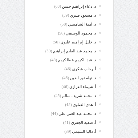
د. دعاء إبراهيم حسن
(60)
د. مسعود صبري
(59)
د. آمنة الشامسي
(58)
د. محمود الوصيفي
(56)
د. خليل إبراهيم عليوي
(56)
د. محمد عبد العليم إبراهيم
(50)
د. عبد الكريم عطا كريم
(48)
أ. رحاب شكري
(46)
د. نهلة نور الدين
(46)
أ. شيماء العزازي
(46)
د. محمد شريف سالم
(45)
أ. هدى الصاوي
(45)
د. محمد عبد الغني علي
(44)
أ. صفية الجفري
(41)
أ. داليا الشيمي
(39)