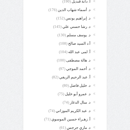
أ. دانة قنديل
(190)
د. أسماء شهاب الدين
(176)
د. إبراهيم يونس
(152)
د. رشا حسني علي
(145)
د. يوسف مسلم
(130)
أ.د السيد صالح
(108)
أ. لمى عبد الله
(104)
د. هالة مصطفى
(100)
د. أحمد الموجي
(97)
أ. عبد الرحيم الريفي
(82)
د. خليل فاضل
(80)
د. عمرو أبو خليل
(75)
د. منال الدغار
(74)
د. عبد الكريم الموزاني
(74)
أ. زهـراء حسين الموسوي
(71)
د. ماري جرجس
(61)