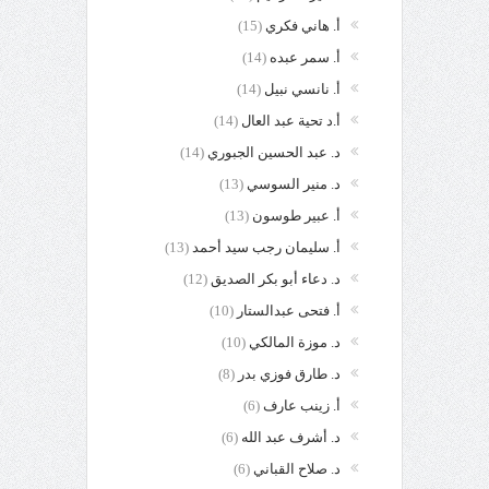
أ. هاني فكري
(15)
أ. سمر عبده
(14)
أ. نانسي نبيل
(14)
أ.د تحية عبد العال
(14)
د. عبد الحسين الجبوري
(14)
د. منير السوسي
(13)
أ. عبير طوسون
(13)
أ. سليمان رجب سيد أحمد
(13)
د. دعاء أبو بكر الصديق
(12)
أ. فتحى عبدالستار
(10)
د. موزة المالكي
(10)
د. طارق فوزي بدر
(8)
أ. زينب عارف
(6)
د. أشرف عبد الله
(6)
د. صلاح القباني
(6)