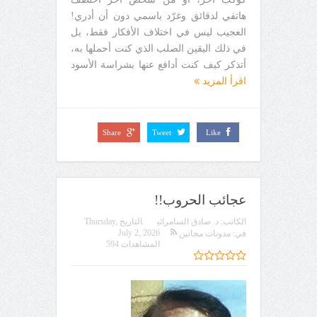
هاتفي لدقائق وغرّد باسمي دون أن أدري!
العجيب ليس في اختلاف الأفكار فقط، بل
في ذلك اليقين الصلب الذي كنت أحملها به،
أتذكر كيف كنت أدافع عنها بشراسة الأسود
اقرأ المزيد
Share
Tweet
Like
عجائب الحروب!!
الكاتب:
د. صادق السامرائي
التاريخ
Thursday,
July 2, 2026
في:
مدونات مجانين
المشاهدات 594