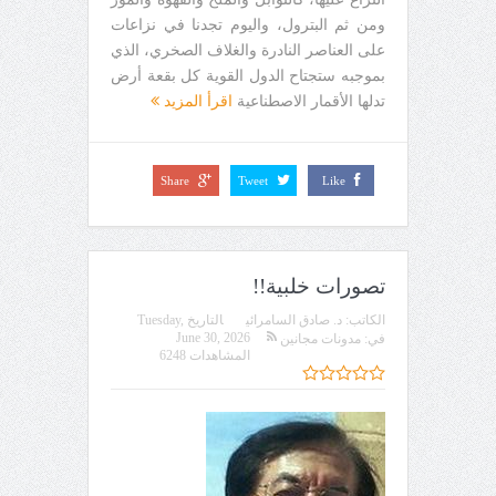
ومن ثم البترول، واليوم تجدنا في نزاعات
على العناصر النادرة والغلاف الصخري، الذي
بموجبه ستجتاح الدول القوية كل بقعة أرض
تدلها الأقمار الاصطناعية
اقرأ المزيد
Share
Tweet
Like
تصورات خلبية!!
الكاتب:
د. صادق السامرائي
التاريخ
Tuesday,
June 30, 2026
في:
مدونات مجانين
المشاهدات 6248