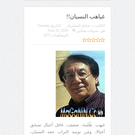
غياهب النسيان!!
الكاتب:
د. صادق السامرائي
التاريخ
Tuesday,
June 23, 2026
في:
مدونات مجانين
المشاهدات 1971
غيهب: ظُلمة، ضعيف، غافل أجيال تسحق
أجيالا، ومَن توسد التراب حفه النسيان،