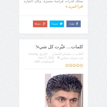
يمتلك قدرات فِراسة متميزة، وكان اختياره
اقرأ المزيد
Share
Tweet
Like
كلمات.... غيَّرت كل شيء!
الكاتب:
د. سليمان الخضاري
التاريخ
Saturday,
June 27, 2026
في:
مدونات مجانين
المشاهدات 4800