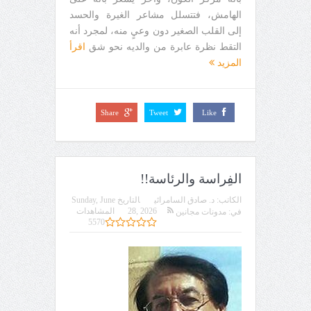
الهامش، فتتسلل مشاعر الغيرة والحسد
إلى القلب الصغير دون وعيٍ منه، لمجرد أنه
التقط نظرة عابرة من والديه نحو شق
اقرأ
المزيد
Share
Tweet
Like
الفِراسة والرئاسة!!
الكاتب:
د. صادق السامرائي
التاريخ
Sunday, June
28, 2026
المشاهدات
في:
مدونات مجانين
5570