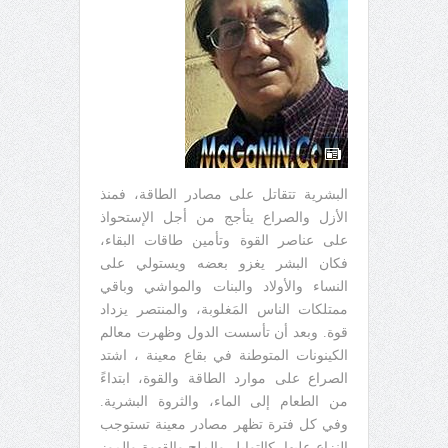
البشرية تتقاتل على مصادر الطاقة، فمنذ
الأزل والصراع يتأجج من أجل الإستحواذ
على عناصر القوة وتأمين طاقات البقاء،
فكان البشر يغزو بعضه ويستولي على
النساء والأولاد والبنات والمواشي وباقي
ممتلكات الناس المَغلوبة، والمنتصر يزداد
قوة. وبعد أن تأسست الدول وظهرت معالم
الكينونات المتوطنة في بقاع معينة ، اشتد
الصراع على موارد الطاقة والقوة، ابتداءً
من الطعام إلى الماء، والثروة البشرية.
وفي كل فترة تظهر مصادر معينة تستوجب
النزاع عليها، كالتوابل والملح والقهوة والموز