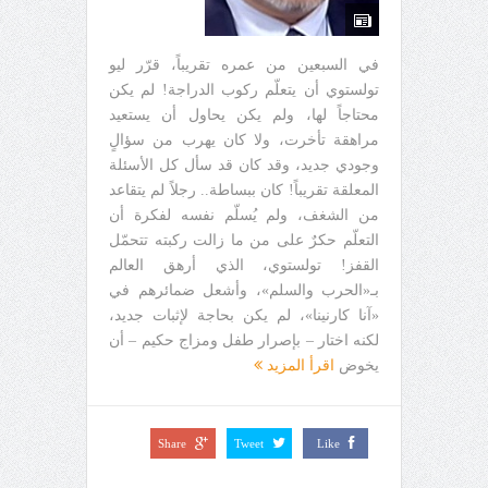
في السبعين من عمره تقريباً، قرّر ليو
تولستوي أن يتعلّم ركوب الدراجة! لم يكن
محتاجاً لها، ولم يكن يحاول أن يستعيد
مراهقة تأخرت، ولا كان يهرب من سؤالٍ
وجودي جديد، وقد كان قد سأل كل الأسئلة
المعلقة تقريباً! كان ببساطة.. رجلاً لم يتقاعد
من الشغف، ولم يُسلّم نفسه لفكرة أن
التعلّم حكرٌ على من ما زالت ركبته تتحمّل
القفز! تولستوي، الذي أرهق العالم
بـ«الحرب والسلم»، وأشعل ضمائرهم في
«آنا كارنينا»، لم يكن بحاجة لإثبات جديد،
لكنه اختار – بإصرار طفل ومزاج حكيم – أن
يخوض
اقرأ المزيد
Share
Tweet
Like