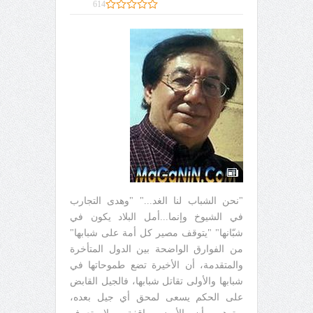
614
"نحن الشباب لنا الغد..." "وهدى التجارب
في الشيوخ وإنما...أمل البلاد يكون في
شبّانها" "يتوقف مصير كل أمة على شبابها"
من الفوارق الواضحة بين الدول المتأخرة
والمتقدمة، أن الأخيرة تضع طموحاتها في
شبابها والأولى تقاتل شبابها، فالجيل القابض
على الحكم يسعى لمحق أي جيل بعده،