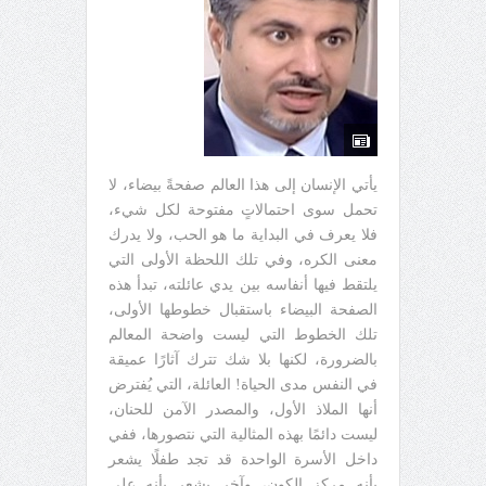
يأتي الإنسان إلى هذا العالم صفحةً بيضاء، لا
تحمل سوى احتمالاتٍ مفتوحة لكل شيء،
فلا يعرف في البداية ما هو الحب، ولا يدرك
معنى الكره، وفي تلك اللحظة الأولى التي
يلتقط فيها أنفاسه بين يدي عائلته، تبدأ هذه
الصفحة البيضاء باستقبال خطوطها الأولى،
تلك الخطوط التي ليست واضحة المعالم
بالضرورة، لكنها بلا شك تترك آثارًا عميقة
في النفس مدى الحياة! العائلة، التي يُفترض
أنها الملاذ الأول، والمصدر الآمن للحنان،
ليست دائمًا بهذه المثالية التي نتصورها، ففي
داخل الأسرة الواحدة قد تجد طفلًا يشعر
بأنه مركز الكون، وآخر يشعر بأنه على