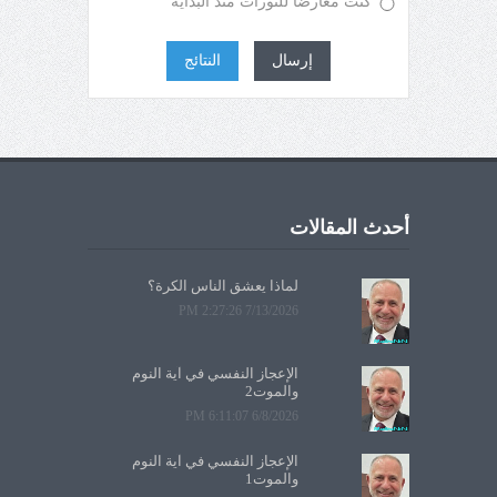
كنت معارضا للثورات منذ البداية
إرسال
النتائج
أحدث المقالات
لماذا يعشق الناس الكرة؟
7/13/2026 2:27:26 PM
الإعجاز النفسي في آية النوم
والموت2
6/8/2026 6:11:07 PM
الإعجاز النفسي في آية النوم
والموت1