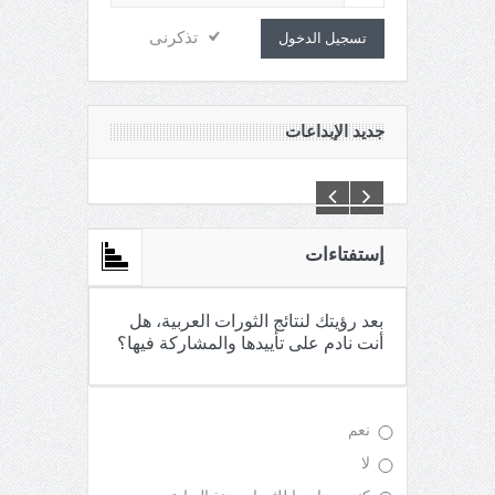
تذكرنى
تسجيل الدخول
جديد الإبداعات
C:\Inetpub\vhosts\maganin.com\httpdocs\creations\new\
إستفتاءات
بعد رؤيتك لنتائج الثورات العربية، هل
أنت نادم على تأييدها والمشاركة فيها؟
نعم
لا