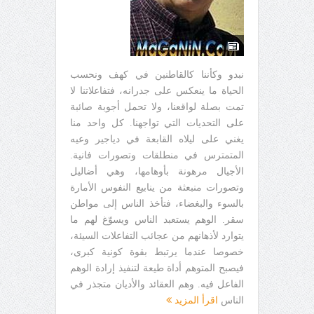
نبدو وكأننا كالقاطنين في كهف ونحسب
الحياة ما ينعكس على جدرانه، فتفاعلاتنا لا
تمت بصلة لواقعنا، ولا تحمل أجوبة صائبة
على التحديات التي تواجهنا. كل واحد منا
يغني على ليلاه القابعة في دياجير وعيه
المتمترس في منطلقات وتصورات فانية.
الأجيال مرهونة بأوهامها، وهي أضاليل
وتصورات منبعثة من ينابيع النفوس الأمارة
بالسوء والبغضاء، فتأخذ الناس إلى مواطن
سقر. الوهم يستعبد الناس ويسوّغ لهم ما
يتوارد لأذهانهم من عجائب التفاعلات السيئة،
خصوصا عندما يرتبط بقوة كونية كبرى،
فيصبح المتوهم أداة طيعة لتنفيذ إرادة الوهم
الفاعل فيه. وهم العقائد والأديان متجذر في
الناس
اقرأ المزيد