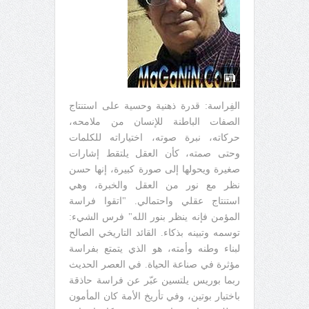
الفِراسة: قدرة ذهنية وحسية على استنتاج
الصفات الباطنة للإنسان من ملامحه،
حركاته، نبرة صوته، اختياراته للكلمات
وحتى صمته، كأن العقل يلتقط إشارات
صغيرة ويحولها إلى صورة كبيرة، إنها حسن
نظر مع نور من العقل والخبرة، وهي
استنتاج عقلي واحتمالي. "اتقوا فراسة
المؤمن فإنه ينظر بنور الله" فرس الشيء:
توسمه وتبينه بذكاء. القائد التاريخي الصالح
لبناء وطنه وأمته، هو الذي يتمتع بفراسة
مؤثرة في صناعة الحياة. في العصر الحديث
ربما بوريس يلتسين عبّر عن فراسة حاذقة
باختيار بوتين، وفي تأريخ الأمة كان المأمون