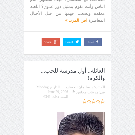
الناس وأنت تقوم بتمثيل دور عدوي؟ اللعبة
معقدة ويصعب فهمها من قبل الأجيال
المعاصرة
اقرأ المزيد
Share
Tweet
Like
العائلة.. أول مدرسة للحب...
والكره!
الكاتب:
د. سليمان الخضاري
التاريخ
Monday,
June 29, 2026
في:
مدونات مجانين
المشاهدات 6341