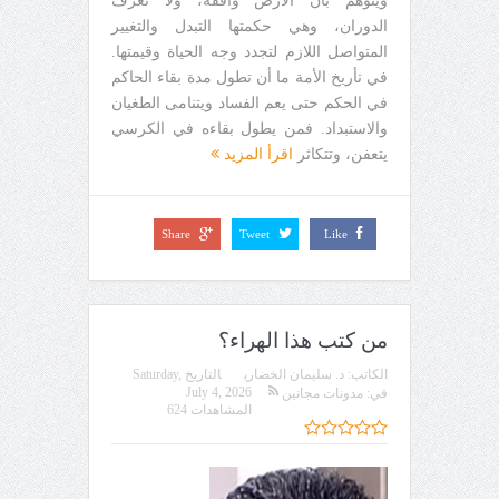
ويتوهم بأن الأرض واقفة، ولا تعرف
الدوران، وهي حكمتها التبدل والتغيير
المتواصل اللازم لتجدد وجه الحياة وقيمتها.
في تأريخ الأمة ما أن تطول مدة بقاء الحاكم
في الحكم حتى يعم الفساد ويتنامى الطغيان
والاستبداد. فمن يطول بقاءه في الكرسي
يتعفن، وتتكاثر
اقرأ المزيد
Share
Tweet
Like
من كتب هذا الهراء؟
الكاتب:
د. سليمان الخضاري
التاريخ
Saturday,
July 4, 2026
في:
مدونات مجانين
المشاهدات 624