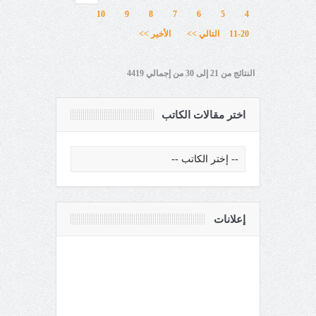
10
9
8
7
6
5
4
11-20
التالي >>
الأخير >>
النتائج من 21 إلى 30 من إجمالي 4419
اختر مقالات الكاتب
إعلانات