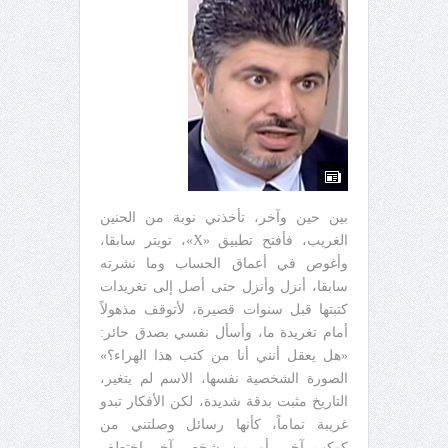
بين حين وآخر، تأخذني نوبة من الحنين
الغريب، فأفتح تطبيق «X»، تويتر سابقا،
وأغوص في أعماق الحساب وما نشرته
سابقا، أنزل وأنزل حتى أصل إلى تغريدات
كتبتها قبل سنوات قصيرة، لأتوقف مذهولاً
أمام تغريدة ما، وأسأل نفسي بصدق حائر:
«هل يعقل أنني أنا من كتب هذا الهراء؟»
الصورة الشخصية نفسها، الاسم لم يتغير،
التاريخ مثبت بدقة شديدة، لكن الأفكار تبدو
غريبة تماماً، كأنها رسائل وصلتني من
كوكب آخر، أو من شخص آخر اختطف