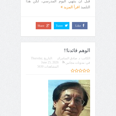
قبل أن ينتهي اليوم المدرسي، لكن هذا
التلميذ
اقرأ المزيد
Share
Tweet
Like
الوهم قائدنا!!
الكاتب:
د. صادق السامرائي
التاريخ
Thursday,
June 25, 2026
في:
مدونات مجانين
المشاهدات 5630