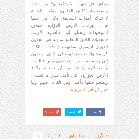
وعاش في غيهب، لا يذكره ولا يراه أحد،
والمجتمعات كالنهر الجاري، أمواجه اللاحقة
لا تتذكر أمواجه السابقة، وكل مَن عليها
فان، ورحى الأرض الدوّارة تطحن
الموجودات وتحيلها إلى عناصرها الأولية،
فأبجديات الخلق المطلق مدونة في الجدول
الدوري لديمتري مندلييف (1834 - 1907).
كل مخلوق يغيب ويذوب في الثرى، ويتحول
إلى رميم بعد حين، وقد تبقى بعض عظامه،
ويفقد أثره ودالته بعد أن تطحنه ماكنة
الأرض الدوّارة، التي تأكل بقدر ما تعطي،
وتطعم خلقها لتأكله، وهي الفاعل فيهم، وما
فوق ال
اقرأ المزيد
Share
Tweet
Like
<< الأول
<< السابق
1
2
3