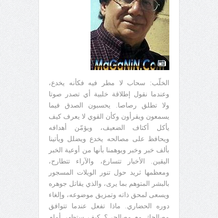
الخلّب: سحاب لا مطر فيه فكأنه يخدع،
وعندما نقول إطلاقة خلبية أي تصدر صوتا
ولا تطلق رصاصا. يحسبون الصدق فيما
يسمعون ويقرأون وكأن القوي لا يعرف كيف
يأكل أكتاف الضعيف، ويؤمّن أهدافه
ويحافظ على مصالحه يخدع ويضلل ويأتينا
بألف خبر وخبر ويوهمنا بأنها من أوعية الخبر
اليقين. الأخبار تتسارع، والآراء تتطارح،
ومعظمها ثريد حول تنور الويلات المسجور
بالبشر المتوهم بما يرى، والذي يقاتل جوهره
ويسعى لمحق ذاته وتمزيق موضوعه، وإلغاء
دوره الحضاري. ماذا تفعل عندما تتوافق
مصالحك مع مصالحي؟ كيف ستظهر أمام