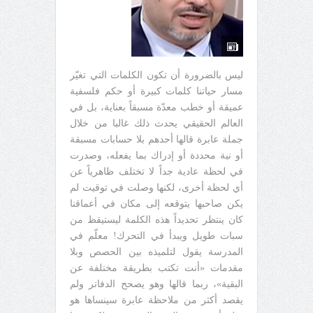
ليس بالضرورة أن تكون الكلمات التي تغيّر
مسار حياتنا كلمات كبيرة أو حكم فلسفية
عميقة أو خطب معدّة مسبقاً بعناية، بل في
العالم الحقيقي يحدث ذلك غالبا من خلال
جملة عابرة قالها أحدهم بلا حسابات مسبقة
أو نية محددة أو إدراك بما يفعله، وصدرت
في لحظة عادية جداً لا تختلف ظاهرياً عن
أي لحظة أخرى، لكنها وصلت في توقيت لم
يكن صاحبها يتوقعه إلى مكان في أعماقنا
كان ينتظر تحديداً هذه الكلمة ليستيقظ من
سبات طويل ويبدأ في التحرك! معلّم في
المدرسة يقول لتلميذه بين الحصص وبلا
مقدمات «أنت تكتب بطريقة مختلفة عن
البقية»، ربما قالها وهو يصحح الدفاتر ولم
يقصد أكثر من ملاحظة عابرة سينساها هو