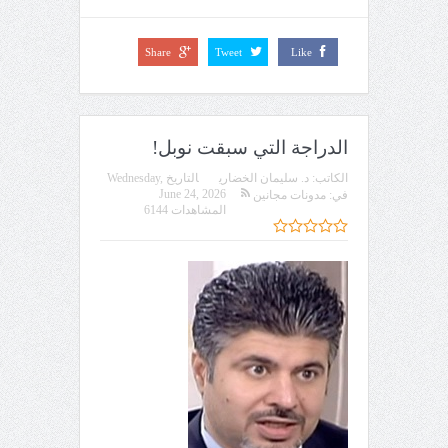
Share
Tweet
Like
الدراجة التي سبقت نوبل!
الكاتب:
د. سليمان الخضاري
التاريخ
Wednesday,
June 24, 2026
في:
مدونات مجانين
المشاهدات 6144