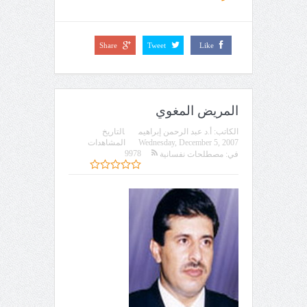
Share
Tweet
Like
المريض المغوي
الكاتب:
أ.د عبد الرحمن إبراهيم
التاريخ
Wednesday, December 5, 2007
المشاهدات
9978
في:
مصطلحات نفسانية