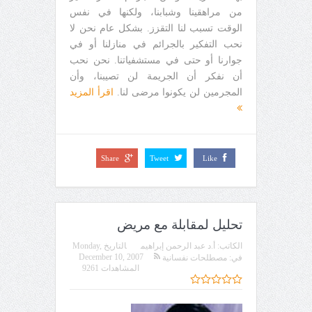
من مراهقينا وشبابنا، ولكنها في نفس
الوقت تسبب لنا التقزز. بشكل عام نحن لا
نحب التفكير بالجرائم في منازلنا أو في
جوارنا أو حتى في مستشفياتنا. نحن نحب
أن نفكر أن الجريمة لن تصيبنا، وأن
المجرمين لن يكونوا مرضى لنا.
اقرأ المزيد
Share
Tweet
Like
تحليل لمقابلة مع مريض
الكاتب:
أ.د عبد الرحمن إبراهيم
التاريخ
Monday,
December 10, 2007
في:
مصطلحات نفسانية
المشاهدات 9261