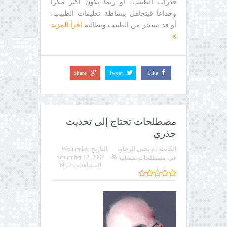
قدرات الطبيب، أو ربما يكون أكثر مكراً
وخداعاً فيتجاهل ببساطة تعليمات الطبيب،
أو قد يسخر من الطبيب ويطالبه
اقرأ المزيد
Share
Tweet
Like
مصطلحات تحتاج إلى تحديث
جذري
الكاتب:
أ.د يحيى الرخاوي
التاريخ
Wednesday,
September 12, 2007
في:
مصطلحات نفسانية
المشاهدات 6837