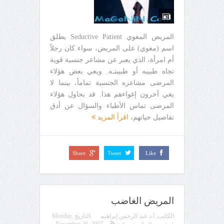
المريض المغوي Seductive Patient يطلق
اسم (مغوي) على المريض، سواء كان رجلاً
أم امرأة، الذي يعبر عن مشاعر جنسية قوية
تجاه طبيبه أو طبيبتـه. ويعي بعض هؤلاء
المرضى مشاعره الجنسية تماماً، بينما لا
يعي آخرون إغواءهم هذا. قد يحاول هؤلاء
المرضى تماس الأطباء والسؤال عن أدق
تفاصيل حياتهم،
اقرأ المزيد
Share
Tweet
Like
المريض الغاضب
الكاتب:
أ.د عبد الرحمن إبراهيم
التاريخ
Monday,
November 26, 2007