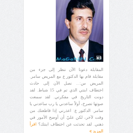
المقابلة دعونا الآن ننظر إلى جزء من
مقابلة قام بها الدكتور ع مع المريض سامر.
المريض س:... نصل الآن إلى حادث
اختطاف ابنتي الذي تم في 15 شباط. لقد
دونت التاريخ في مفكرتي. لقد سمعت
صوتها تصرخ، أولاً ساعدني يا رب ساعدني يا
سامر. الدكتور ع: اعذرني إذا قاطعتك من
وقت لآخر، لكن عليّ أن أوضح الأمور في
ذهني. لقد تحدثت عن اختطاف ابنتك؟
اقرأ
المزيد