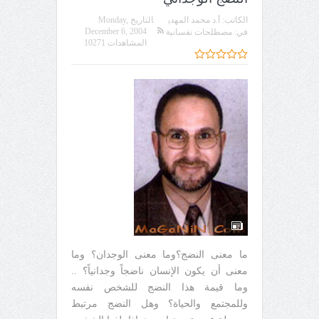
الكاتب:
أ.د محمد المهدي
التاريخ
Monday,
December 6, 2004
في:
مصطلحات نفسانية
المشاهدات 10271
ما معنى النضج؟وما معنى الوجدان؟ وما
معنى أن يكون الإنسان ناضجاً وجدانياً؟ ..
وما قيمة هذا النضج للشخص نفسه
وللمجتمع والحياة؟ وهل النضج مرتبط