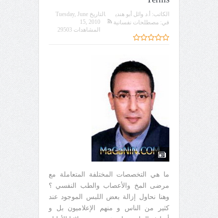
الكاتب:
أ.د وائل أبو هندي
التاريخ
Tuesday, June
15, 2010
في:
مصطلحات نفسانية
المشاهدات 29503
ما هي التخصصات المختلفة المتعاملة مع
مرضى المخ والأعصاب والطب النفسي ؟
وهنا نحاول إزالة بعض اللبس الموجود عند
كثير من الناس و منهم الإعلاميون بل و