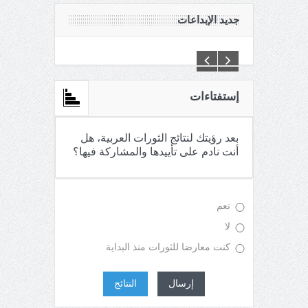
جديد الإبداعات
C:\Inetpub\vhosts\maganin.com\httpdocs\creations\new\
إستفتاءات
بعد رؤيتك لنتائج الثورات العربية، هل
أنت نادم على تأييدها والمشاركة فيها؟
نعم
لا
كنت معارضا للثورات منذ البداية
إرسال
النتائج