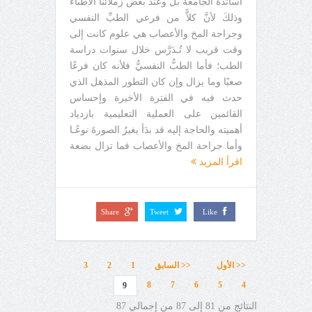
أساتذة الجامعة بل وعند بعض زملائنا الأطباء
وذلكَ لأنَّ كلاًّ من فرعي الطبِّ النفسي
وجراحة المخ والأعصاب هي علوم كانت إلى
وقت قريب لا تُـدَرَّس خلال سنوات دراسة
الطب؛ فأما الطبُّ النفسيُّ فلأنه كان فرعًا
صعبًا وما يزال وإن كان التطور المذهل الذي
حدث فيه في الفترة الأخيرة وإحساس
القائمين على العملية التعليمية بازدياد
أهميته والحاجة إليه قد بدَأ يغيرُ الصورةَ نوعًـا
وأما جراحة المخ والأعصاب فما تزال بضعة
اقرأ المزيد
Share
Tweet
Like
<< الأول
<< السابق
1
2
3
8
7
6
5
4
9
النتائج من 81 إلى 87 من إجمالي 87