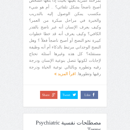
بمرحلة عمرية بعينها بحيث إذا بلغها الشخص
أصبح ناضجاً بشكل تلقائي؟ .. أم هو شيء
مكتسب يمكن الوصول إليه بالتدريب
والخبرة في مراحل مبكرة من العمر؟
وكيف يعرف الإنسان أنه غير ناضج بالقدر
الكافي؟ وكيف يعرف أنه قد خطا خطوات
كبيرة نحو النضج أو أصبح ناضجاً فعلاً ؟ وهل
النضج الوجداني مرتبط بالذكاء أم أنه وظيفة
مستقلة؟ كل هذه وغيرها أسئلة تحتاج
لإجابات لكونها تتصل بنوعية الإنسان ودرجة
رقيه وتطوره وبالتالي نوعية الحياة ودرجة
رقيها وتطورها.
اقرأ المزيد
Share
Tweet
Like
مصطلحات نفسية Psychiatric
Terms