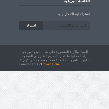
القائمة البريدية
اشترك ليصلك كل جديد.
اشترك
المواد والآراء المنشورة على هذا الموقع تعبر عن
آراء أصحابها ولا تعبر بالضرورة عن رأي الموقع -
حقوق الطبع والنسخ محفوظة لموقع مجانين.كوم ©
Powered By
GoOnWeb.Com