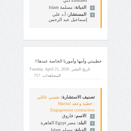
Emirates دبي
الديانة:
مسلمة Islam
المستشار:
أ.د علي
إسماعيل عبد الرحمن
خطيبتي وأمها وأمورنا الخاصة عندها!!
تاريخ النشر:
Tuesday, April 21, 2026
المشاهدات:
757
تصنيف الاستشارة:
نفسي عائلي
: خطبة وعقد Marital
Engagement contraction
الاسم:
فاروق
البلد:
مصر Egypt القاهرة
الديانة:
مسلم Islam