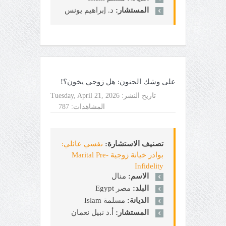
المستشار:
د. إبراهيم يونس
على وشك الجنون: هل زوجي يخون؟!
تاريخ النشر:
Tuesday, April 21, 2026
المشاهدات:
787
تصنيف الاستشارة:
نفسي عائلي:
بوادر خيانة زوجية Marital Pre-
Infidelity
الاسم:
منال
البلد:
مصر Egypt
الديانة:
مسلمة Islam
المستشار:
أ.د نبيل نعمان