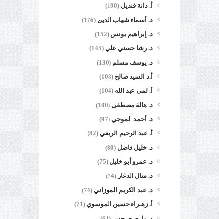
أ. دانة قنديل
(190)
د. أسماء شهاب الدين
(176)
د. إبراهيم يونس
(152)
د. رشا حسني علي
(145)
د. يوسف مسلم
(130)
أ.د السيد صالح
(108)
أ. لمى عبد الله
(104)
د. هالة مصطفى
(100)
د. أحمد الموجي
(97)
أ. عبد الرحيم الريفي
(82)
د. خليل فاضل
(80)
د. عمرو أبو خليل
(75)
د. منال الدغار
(74)
د. عبد الكريم الموزاني
(74)
أ. زهـراء حسين الموسوي
(71)
د. ماري جرجس
(61)