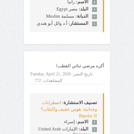
الاسم:
رانيا
البلد:
مصر Egypt
الديانة:
مسلمة Muslim
المستشار:
أ.د وائل أبو هندي
أكره مرضي ثنائي القطب!
تاريخ النشر:
Tuesday, April 21, 2026
المشاهدات:
772
تصنيف الاستشارة:
اضطرابات
وجدانية: هوس خفيف واكتئاب؟
Bipolar II
الاسم:
إسراء
البلد:
الإمارات United Arab