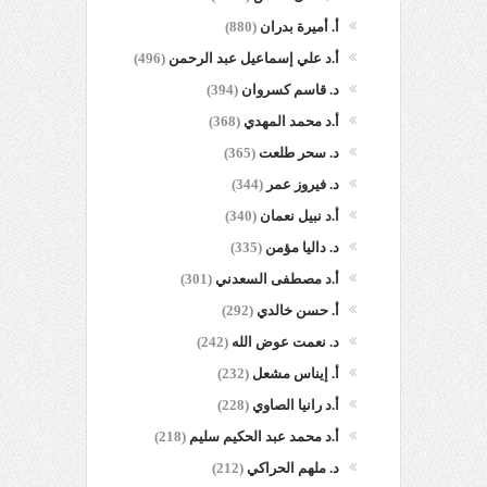
أ. أميرة بدران
(880)
أ.د علي إسماعيل عبد الرحمن
(496)
د. قاسم كسروان
(394)
أ.د محمد المهدي
(368)
د. سحر طلعت
(365)
د. فيروز عمر
(344)
أ.د نبيل نعمان
(340)
د. داليا مؤمن
(335)
أ.د مصطفى السعدني
(301)
أ. حسن خالدي
(292)
د. نعمت عوض الله
(242)
أ. إيناس مشعل
(232)
أ.د رانيا الصاوي
(228)
أ.د محمد عبد الحكيم سليم
(218)
د. ملهم الحراكي
(212)