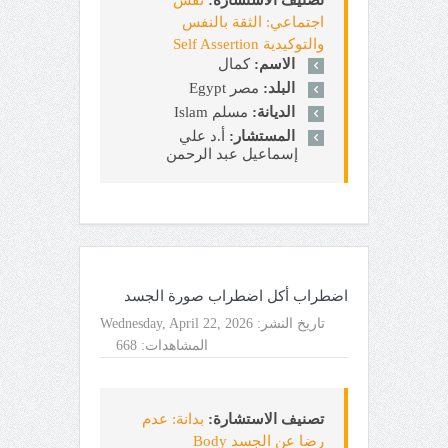
اجتماعي: الثقة بالنفس
والتوكيدية Self Assertion
الاسم:
كمال
البلد:
مصر Egypt
الديانة:
مسلم Islam
المستشار:
أ.د علي
إسماعيل عبد الرحمن
اضطراب أكل اضطراب صورة الجسد
تاريخ النشر:
Wednesday, April 22, 2026
المشاهدات:
668
تصنيف الاستشارة:
بدانة: عدم
رضا عن الجسد Body