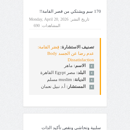
170 سم ويشتكي من قصر القامة!!
تاريخ النشر:
Monday, April 20, 2026
المشاهدات:
690
تصنيف الاستشارة:
قِصَر القامة:
عدم رضا عن الجسد Body
Dissatisfaction
الاسم:
ماهر
البلد:
مصر Egypt القاهرة
الديانة:
muslim مسلم
المستشار:
أ.د نبيل نعمان
سلبية وتحاشي ونقص تأكيد الذات