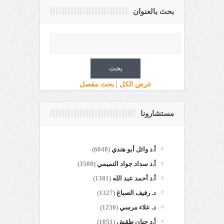
بحث بالعنوان
عرض الكل
|
بحث مفصل
مستشارونا
أ.د وائل أبو هندي
(6048)
أ.د سداد جواد التميمي
(3508)
أ.د أحمد عبد الله
(1381)
د. رفيف الصباغ
(1327)
د. علاء مرسي
(1230)
أ.د حنان طقش
(1051)