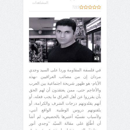
المشاهدات
7215
في فلسفة المقاومة وردا على السيد وجدي
مردان إن من مصائب العراقيين -بهذه
الأيام- هو ظهور شريحة اجتماعية بين العرب
والأعاجم حتى، ممن يعتقدون أن لهم الحق
بأن يقرروا عن أهل العراق ما يجب فعله، أو
أنهم يقلدونهم درجات الشرف والكرامة، أو
يلقنونهم دروس الوطنية. الواقع أنني،
ولأسباب نفسيّة أعتبرها بالحضيض، لم أشأ
أن أطّلعَ على مقالة السيّد "وجدي أنور