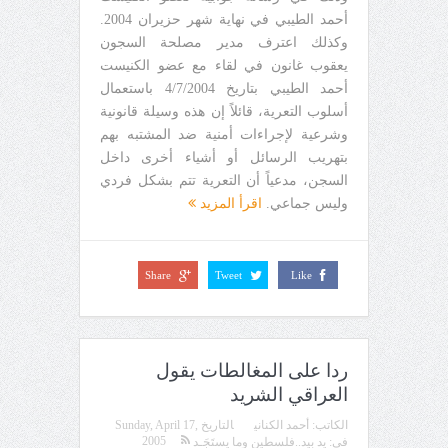
أحمد الطيبي في نهاية شهر حزيران 2004.
وكذلك اعترف مدير مصلحة السجون
يعقوب غانون في لقاء مع عضو الكنيست
أحمد الطيبي بتاريخ 4/7/2004 باستعمال
أسلوب التعرية، قائلاً إن هذه وسيلة قانونية
وشرعية لإجراءات أمنية ضد المشتبه بهم
بتهريب الرسائل أو أشياء أخرى داخل
السجن، مدعياً أن التعرية تتم بشكل فردي
وليس جماعي.
اقرأ المزيد
Share
Tweet
Like
ردا على المغالطات يقول
العراقي الشريد
الكاتب:
أحمد الكناني
التاريخ
Sunday, April 17,
2005
في:
يد بيد..فلسطين وما يستَجَـد