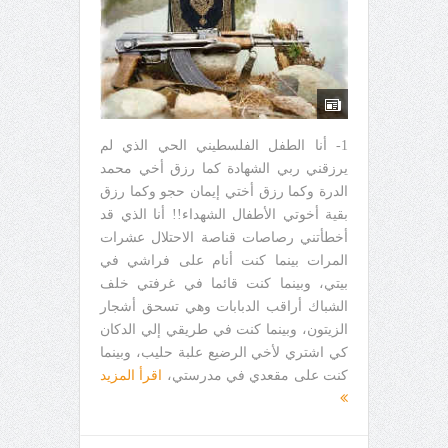
1- أنا الطفل الفلسطيني الحي الذي لم
يرزقني ربي الشهادة كما رزق أخي محمد
الدرة وكما رزق أختي إيمان حجو وكما رزق
بقية أخوتي الأطفال الشهداء!! أنا الذي قد
أخطأتني رصاصات قناصة الاحتلال عشرات
المرات بينما كنت أنام على فراشي في
بيتي، وبينما كنت قائما في غرفتي خلف
الشباك أراقب الدبابات وهي تسحق أشجار
الزيتون، وبينما كنت في طريقي إلي الدكان
كي اشتري لأخي الرضيع علبة حليب، وبينما
كنت على مقعدي في مدرستي،
اقرأ المزيد