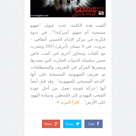
ألقيت هذه الكلمة، تحت عنوان "صهيو
مسيحية أم صهيو أميركية؟"، في ندوة
فكرية في مركز الإمام الخميني الثقافي –
بيروت، في 8 نيسان (أبريل) 2003 ونشرت
مع كلمات ومحاور أخرى في كتيب خاص
ضمن سلسلة الندوات الفكرية التي يصدرها
وينشرها المركز في التعريف والمصطلحات
تم تعريف الصهيونية المسيحية على أنها
"الدعم المسيحي للصهيونية". وقد قيل أيضاً
أنها "حركة قومية تعمل من أجل عودة
الشعب اليهودي إلى فلسطين وسيادة اليهود
على الأرض". .
اقرأ المزيد
Share
Tweet
Like