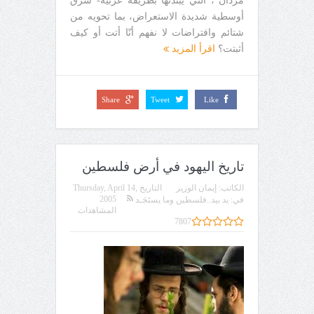
مردان"، التي يبتدئها بطريقة عربية- شرق
أوسطية شديدة الاستعراض، بما تحويه من
شتائم وافتراضات لا نفهم أنّا أتت أو كيف
أثبتت؟
اقرأ المزيد
Share
Tweet
Like
تاريخ اليهود في أرض فلسطين
الكاتب:
إيمان الوزير
التاريخ
Thursday, April 14,
2005
في:
يد بيد..فلسطين وما يستَجَـد
المشاهدات
7807