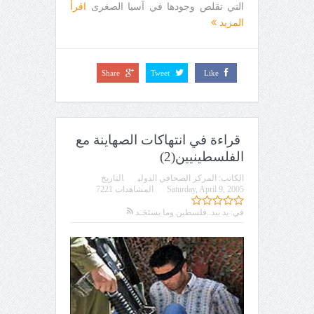
التي تقلص وجودها في آسيا الصغرى
اقرأ
المزيد
Share
Tweet
Like
قراءة في انتهاكات الصهاينة مع
الفلسطينيين(2)
الكاتب:
المركز الصحافي الدولي
التاريخ
Saturday, April 9, 2005
المشاهدات 7221
في:
يد بيد..فلسطين وما يستَجَـد