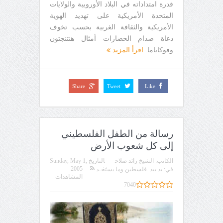
قدرة امتداداته في البلاد الأوروبية والولايات
المتحدة الأمريكية على تهديد الهوية
الأمريكية والثقافة الغربية بحسب تخوف
دعاة صدام الحضارات أمثال هنتنجتون
وفوكاياما.
اقرأ المزيد
Share
Tweet
Like
رسالة من الطفل الفلسطيني
إلى كل شعوب الأرض
الكاتب:
الشيخ رائد صلاح
التاريخ
Sunday, May 1,
2005
في:
يد بيد..فلسطين وما يستَجَـد
المشاهدات
7040