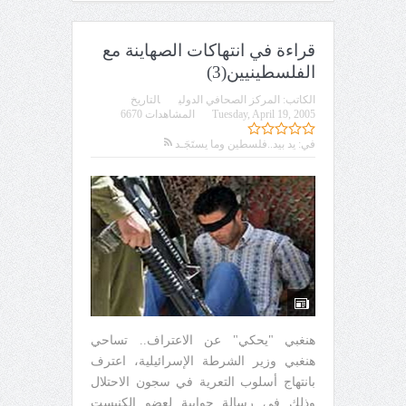
قراءة في انتهاكات الصهاينة مع
الفلسطينيين(3)
الكاتب:
المركز الصحافي الدولي
التاريخ
Tuesday, April 19, 2005
المشاهدات 6670
في:
يد بيد..فلسطين وما يستَجَـد
هنغبي "يحكي" عن الاعتراف.. تساحي
هنغبي وزير الشرطة الإسرائيلية، اعترف
بانتهاج أسلوب التعرية في سجون الاحتلال
وذلك في رسالة جوابية لعضو الكنيست