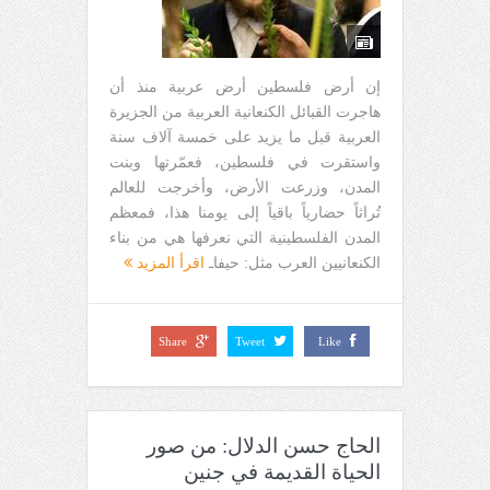
إن أرض فلسطين أرض عربية منذ أن
هاجرت القبائل الكنعانية العربية من الجزيرة
العربية قبل ما يزيد على خمسة آلاف سنة
واستقرت في فلسطين، فعمّرتها وبنت
المدن، وزرعت الأرض، وأخرجت للعالم
تُراثاً حضارياً باقياً إلى يومنا هذا، فمعظم
المدن الفلسطينية التي نعرفها هي من بناء
الكنعانيين العرب مثل: حيفاـ
اقرأ المزيد
Share
Tweet
Like
الحاج حسن الدلال: من صور
الحياة القديمة في جنين