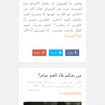
وطني ما للغموض بك يغلغل الأعماق وما
لشمسك تتردد في الإشراق كفاك الله شر
أحلامي فو الله ما عهدتها إلا مفسرة فليته
يخاصم النوم أجفاني. قاهرتي حبيبتي أيا
قاهرتي أيا مقلتي!!! أشعر بسراب أسود
كظل ملامحه مستترة . أيا مصريتي أنا الآن
اقرأ المزيد
Share
Tweet
Like
من يحكم بلاد العم سام؟
الكاتب:
أيوب المزين
التاريخ
Tuesday, April 26,
2005
في:
يد بيد..فلسطين وما يستَجَـد
المشاهدات
6261