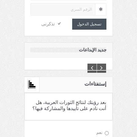
تذكرنى
تسجيل الدخول
جديد الإبداعات
C:\Inetpub\vhosts\maganin.com\httpdocs\creations\new\
إستفتاءات
بعد رؤيتك لنتائج الثورات العربية، هل
أنت نادم على تأييدها والمشاركة فيها؟
نعم