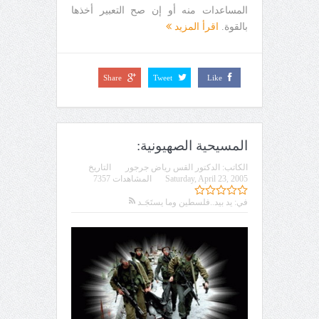
المساعدات منه أو إن صح التعبير أخذها
بالقوة.
اقرأ المزيد
Share
Tweet
Like
المسيحية الصهيونية:
الكاتب:
الدكتور القس رياض جرجور
التاريخ
Saturday, April 23, 2005
المشاهدات 7357
في:
يد بيد..فلسطين وما يستَجَـد