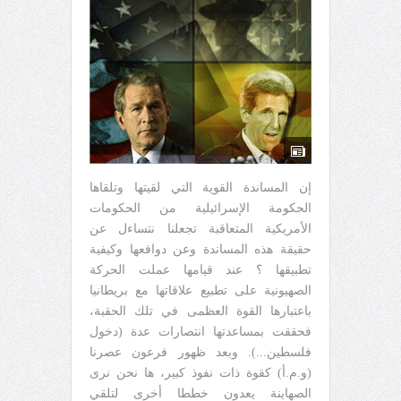
إن المساندة القوية التي لقيتها وتلقاها
الحكومة الإسرائيلية من الحكومات
الأمريكية المتعاقبة تجعلنا نتساءل عن
حقيقة هذه المساندة وعن دوافعها وكيفية
تطبيقها ؟ عند قيامها عملت الحركة
الصهيونية على تطبيع علاقاتها مع بريطانيا
باعتبارها القوة العظمى في تلك الحقبة،
فحققت بمساعدتها انتصارات عدة (دخول
فلسطين...). وبعد ظهور فرعون عصرنا
(و.م.أ) كقوة ذات نفوذ كبير، ها نحن نرى
الصهاينة يعدون خططا أخرى لتلقي