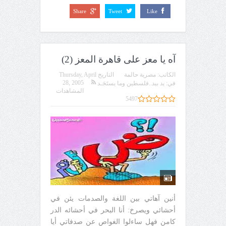
Share
Tweet
Like
آه يا معز على قاهرة المعز (2)
الكاتب:
مصرية حالمة
التاريخ
Thursday, April
28, 2005
في:
يد بيد..فلسطين وما يستَجَـد
المشاهدات
5497
أنين آهاتي بين اللغة والصدمات يئن في
أحشائي ويصرخ: أنا البحر في أحشائه الدر
كامن فهل ساءلوا الغواص عن صدفاتي أيا