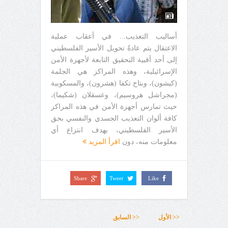
أساليب التعذيب... في أعقاب عملية
الاعتقال يتم عادةً تحويل الأسير الفلسطيني
إلى أحد أقبية التحقيق التابعة لأجهزة الأمن
الإسرائيلية، وهذه المراكز هي الجلمة
(كيشون)، وبتاح تكفا (هشرون)، والمسكوبية
(مجراشل هروسيم)، وعسقلان (شكيما)،
حيث تمارس أجهزة الأمن في هذه المراكز
كافة ألوان التعذيب الجسدي والنفسي بحق
الأسير الفلسطيني، بهدف انتزاع أي
معلومات منه، دون
اقرأ المزيد
Share
Tweet
Like
<< الأول
<< السابق