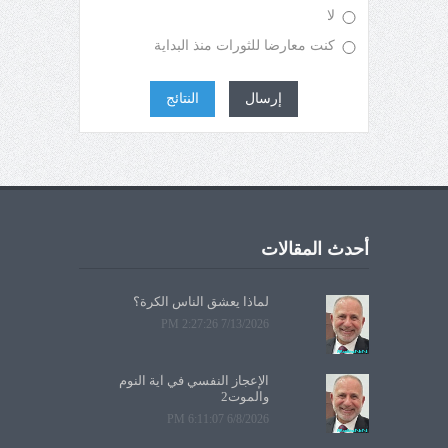
لا
كنت معارضا للثورات منذ البداية
إرسال
النتائج
أحدث المقالات
لماذا يعشق الناس الكرة؟
7/13/2026 2:27:26 PM
الإعجاز النفسي في آية النوم
والموت2
6/8/2026 6:11:07 PM