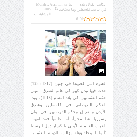
الكاتب:
نقولا زيادة
التاريخ
Monday, April 11,
2005
في:
يد بيد..فلسطين وما يستَجَـد
المشاهدات
6101
الفترة التي قضيتها في جنين (1917-1923)
حدث فيها تبدل كبير في عالم الشرق. انتهى
حكم العثمانيين في بلاد الشام (1918)، وبدأ
الحكم البريطاني في فلسطين وشرق
الأردن والعراق وحكم الفرنسيين في لبنان
وسوريا. هذا محلياً، أما عالمياً فقد انتهت
الحرب العالمية الأولى بانكسار دول الوسط
(ألمانيا وحلفاؤها) وزالت الدولة العثمانية