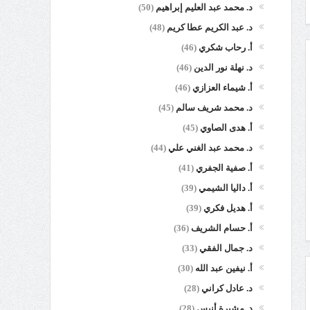
د. محمد عبد العليم إبراهيم
(50)
د. عبد الكريم عطا كريم
(48)
أ. رحاب شكري
(46)
د. نهلة نور الدين
(46)
أ. شيماء العزازي
(46)
د. محمد شريف سالم
(45)
أ. هدى الصاوي
(45)
د. محمد عبد الغني علي
(44)
أ. صفية الجفري
(41)
أ. داليا الشيمي
(39)
أ. هديل فكري
(39)
أ. حسام الشريف
(36)
د. جمال الفقي
(33)
أ. نيفين عبد الله
(30)
د. عادل كراني
(28)
د. مشيرة أنيس
(28)