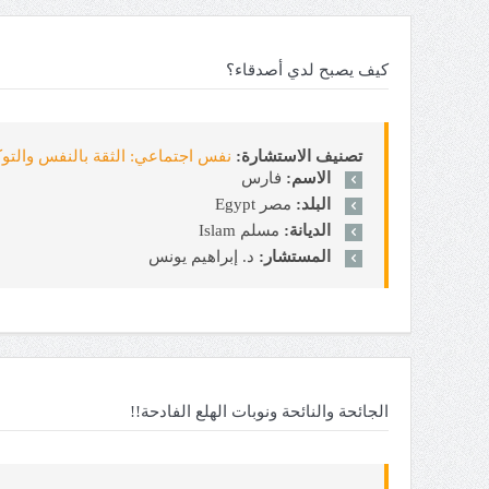
كيف يصبح لدي أصدقاء؟
تصنيف الاستشارة:
نفس اجتماعي: الثقة بالنفس والتوكيدية sertion
الاسم:
فارس
البلد:
مصر Egypt
الديانة:
مسلم Islam
المستشار:
د. إبراهيم يونس
الجائحة والنائحة ونوبات الهلع الفادحة!!