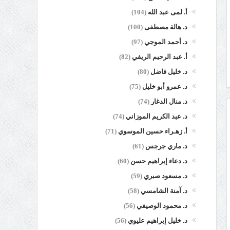
أ. لمى عبد الله
(104)
د. هالة مصطفى
(100)
د. أحمد الموجي
(97)
أ. عبد الرحيم الريفي
(82)
د. خليل فاضل
(80)
د. عمرو أبو خليل
(75)
د. منال الدغار
(74)
د. عبد الكريم الموزاني
(74)
أ. زهـراء حسين الموسوي
(71)
د. ماري جرجس
(61)
د. دعاء إبراهيم حسن
(60)
د. مسعود صبري
(59)
د. آمنة الشامسي
(58)
د. محمود الوصيفي
(56)
د. خليل إبراهيم عليوي
(56)