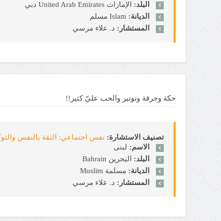
البلد:
الإمارات United Arab Emirates دبي
الديانة:
Islam مسلم
المستشار:
د. علاء مرسي
حكة وحرقة وتوتير والحب عليّ كثير!!
تصنيف الاستشارة:
نفس اجتماعي: الثقة بالنفس والتوكيدية sertion
الاسم:
لبنى
البلد:
البحرين Bahrain
الديانة:
مسلمة Muslim
المستشار:
د. علاء مرسي