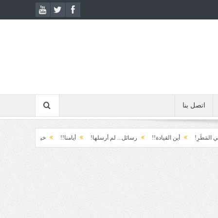
اتصل بنا
أين القيادة!!
رسائل... لم أرسلها!
أيامنا!!
خيبة الأمل.... الأولى!
خذ وطال