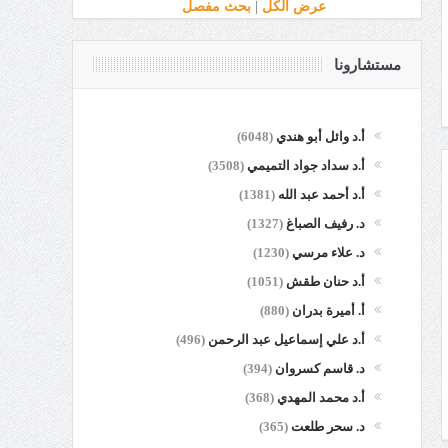
عرض الكل
|
بحث مفصل
مستشارونا
أ.د وائل أبو هندي
(6048)
أ.د سداد جواد التميمي
(3508)
أ.د أحمد عبد الله
(1381)
د. رفيف الصباغ
(1327)
د. علاء مرسي
(1230)
أ.د حنان طقش
(1051)
أ. أميرة بدران
(880)
أ.د علي إسماعيل عبد الرحمن
(496)
د. قاسم كسروان
(394)
أ.د محمد المهدي
(368)
د. سحر طلعت
(365)