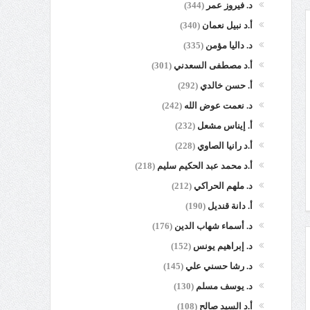
د. فيروز عمر
(344)
أ.د نبيل نعمان
(340)
د. داليا مؤمن
(335)
أ.د مصطفى السعدني
(301)
أ. حسن خالدي
(292)
د. نعمت عوض الله
(242)
أ. إيناس مشعل
(232)
أ.د رانيا الصاوي
(228)
أ.د محمد عبد الحكيم سليم
(218)
د. ملهم الحراكي
(212)
أ. دانة قنديل
(190)
د. أسماء شهاب الدين
(176)
د. إبراهيم يونس
(152)
د. رشا حسني علي
(145)
د. يوسف مسلم
(130)
أ.د السيد صالح
(108)