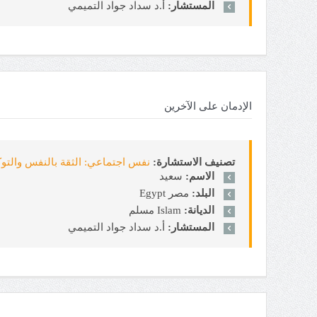
المستشار:
أ.د سداد جواد التميمي
الإدمان على الآخرين
تصنيف الاستشارة:
نفس اجتماعي: الثقة بالنفس والتوكيدية sertion
الاسم:
سعيد
البلد:
مصر Egypt
الديانة:
Islam مسلم
المستشار:
أ.د سداد جواد التميمي