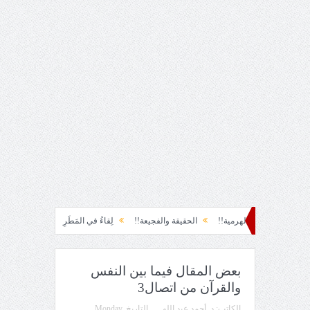
مية!!
الحقيقة والفجيعة!!
لِقاءُ في المَطَرِ!
أين القيادة!!
رسائل... لم أرسل
بعض المقال فيما بين النفس
والقرآن من اتصال3
الكاتب:
د. أحمد عبد الله
التاريخ
Monday,