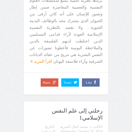
نريدها نظرية علمية تتسع لمكتشفات العلوم
النفسية والعصبية المعاصرة ضمن إطار
وتصور للإنسان على أنه كائن أرقى من
الحيوان الذي يشترك معه بالوظائف البدنية
الحيوية... ولا نقصد بالنظرية النفسية
الإسلامية العودة لآراء قدامى المسلمين
الذين اختلطت لديهم الفلسفة بالدين
والملاحظة اليومية فأعطونا تصورات عن
النفس البشرية هي مزيج من عقائد الديانات
الشرقية وآراء فلاسفة اليونان
اقرأ المزيد
Share
Tweet
Like
رحلتي إلى علم النفس
الإسلامي1
الكاتب:
د. محمد كمال الشريف
التاريخ
Wednesday, October 30, 2024
المشاهدات