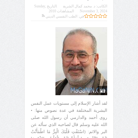
الكاتب:
د. محمد كمال الشريف
التاريخ
Sunday,
November 3, 2024
المشاهدات 2010
في:
الطب النفسي الديني
لقد أشار الإسلام إلى مستويات عمل النفس
البشرية المختلفة في عدة نصوص منها: •
روى أحمد والدارمي أن رسول الله صلى
الله عليه وسلم قال لصاحبه الذي سأله عن
البر والاثم: (اسْتَفْتِ قَلْبَكَ الْبِرُّ مَا اطْمَأَنَّتْ