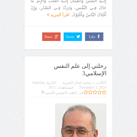
إِلَـيْهِ النَّفْسُ وَاطْمَأَنَّ إِلَـيْهِ الْقَلْبُ وَالإِثْمُ مَا
حَاكَ فِـي النَّفْسِ، وَتَرَدَّدَ فِـي الصَّدْرِ، وَإِنْ
أَفْتَاكَ النَّاسُ وَأَفْتَوْكَ.
اقرأ المزيد
Share
Tweet
Like
رحلتي إلى علم النفس
الإسلامي3
الكاتب:
د. محمد كمال الشريف
التاريخ
Saturday,
November 2, 2024
المشاهدات 1811
في:
الطب النفسي الديني