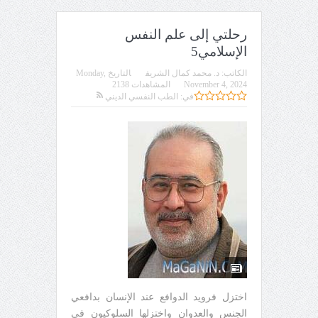
رحلتي إلى علم النفس
الإسلامي5
الكاتب:
د. محمد كمال الشريف
التاريخ
Monday,
November 4, 2024
المشاهدات 2138
في:
الطب النفسي الديني
اختزل فرويد الدوافع عند الإنسان بدافعي
الجنس والعدوان واختزلها السلوكيون في