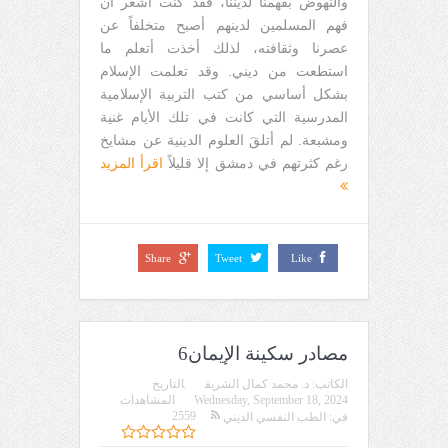
والنهوض بفهمنا لديننا، فقد كنت أشعر أن
فهم المسلمين لدينهم أصبح متخلفاً عن
عصرنا وثقافته، لذلك أخذت أتعلم ما
استطعت من ديني. وقد تعلمت الإسلام
بشكل أساسي من كتب التربية الإسلامية
المدرسية التي كانت في تلك الأيام غنية
ومشبعة. لم أتلقَ العلوم الدينية عن مشايخ
رغم كثرتهم في دمشق إلا قليلاً
اقرأ المزيد
Share
Tweet
Like
مصادر سكينة الإيمان6
الكاتب:
د. محمد كمال الشريف
التاريخ
Wednesday, September 18, 2024
المشاهدات
2559
في:
الطب النفسي الديني