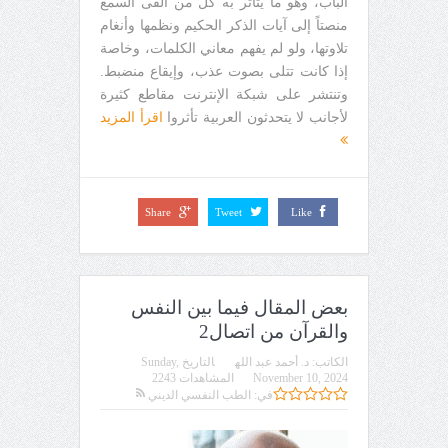
الباب، وهو ما يتأثر به كل من ألقى السمع
منصتاً إلى آيات الذكر الحكيم ونظمها وأنغام
تلاوتها، ولو لم يفهم معاني الكلمات، وخاصة
إذا كانت تتلى بصوت عذب، وإيقاع منضبط.
وتنتشر على شبكة الإنترنت مقاطع كثيرة
لأجانب لا يتحدثون العربية تأثروا
اقرأ المزيد
Share
Tweet
Like
بعض المقال فيما بين النفس
والقرآن من اتصال2
الكاتب:
د. أحمد عبد الله
التاريخ
Sunday,
November 10, 2024
المشاهدات 2243
في:
الطب النفسي الديني