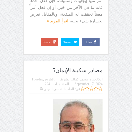
أمر منها إيجابيات وسلبيات، فإن فعل أحدها
فاته ما في الآخر من خير، أو إن فعل أمرأً
معيناً تحققت له المنفعة، وبالمقابل تعرض
لخسارة شيء يحبه،
اقرأ المزيد
Share
Tweet
Like
مصادر سكينة الإيمان5
الكاتب:
د. محمد كمال الشريف
التاريخ
Tuesday,
September 17, 2024
المشاهدات 2241
في:
الطب النفسي الديني