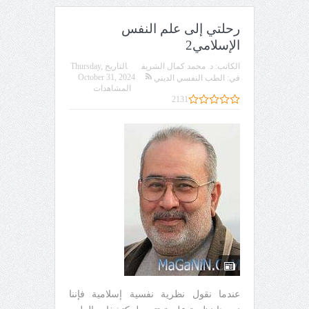
رحلتي إلى علم النفس
الإسلامي2
الكاتب:
د. محمد كمال الشريف
التاريخ
Thursday,
October 31, 2024
في:
الطب النفسي الديني
المشاهدات
2131
عندما نقول نظرية نفسية إسلامية فإننا