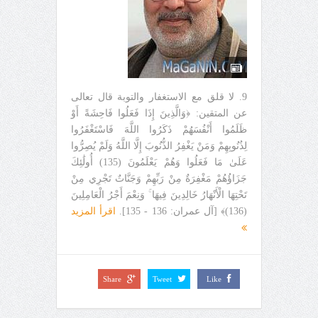
9. لا قلق مع الاستغفار والتوبة قال تعالى
عن المتقين: ﴿وَالَّذِينَ إِذَا فَعَلُوا فَاحِشَةً أَوْ
ظَلَمُوا أَنْفُسَهُمْ ذَكَرُوا اللَّهَ فَاسْتَغْفَرُوا
لِذُنُوبِهِمْ وَمَنْ يَغْفِرُ الذُّنُوبَ إِلَّا اللَّهُ وَلَمْ يُصِرُّوا
عَلَىٰ مَا فَعَلُوا وَهُمْ يَعْلَمُونَ (135) أُولَٰئِكَ
جَزَاؤُهُمْ مَغْفِرَةٌ مِنْ رَبِّهِمْ وَجَنَّاتٌ تَجْرِي مِنْ
تَحْتِهَا الْأَنْهَارُ خَالِدِينَ فِيهَا ۚ وَنِعْمَ أَجْرُ الْعَامِلِينَ
(136)﴾ [آل عمران: 136 - 135].
اقرأ المزيد
Share
Tweet
Like