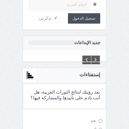
تذكرنى
تسجيل الدخول
جديد الإبداعات
C:\Inetpub\vhosts\maganin.com\httpdocs\creations\new\
إستفتاءات
بعد رؤيتك لنتائج الثورات العربية، هل
أنت نادم على تأييدها والمشاركة فيها؟
نعم