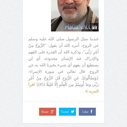
عندما سئل الرسول صلى الله عليه وسلم
عن الروح، أمره الله أن يقول: "الرُّوحُ مِنْ
أَمْرِ رَبِّي"، وذكره الله أن القدرة على الفهم
والإدراك عند الإنسان محدودة، أي لن
يستطيع أن يفهم أي شيء يخبرنا الله به عن
الروح. قال تعالى في سورة الإسراء:
{وَيَسْأَلُونَكَ عَنِ الرُّوحِ قُلِ الرُّوحُ مِنْ أَمْرِ
رَبِّي وَمَا أُوتِيتُمْ مِنَ الْعِلْمِ إِلَّا قَلِيلًا (85)}
اقرأ
المزيد
Share
Tweet
Like